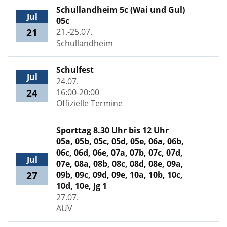
Schullandheim 5c (Wai und Gul)
Jul
05c
21
21.-25.07.
Schullandheim
Schulfest
Jul
24.07.
24
16:00-20:00
Offizielle Termine
Sporttag 8.30 Uhr bis 12 Uhr
05a, 05b, 05c, 05d, 05e, 06a, 06b,
06c, 06d, 06e, 07a, 07b, 07c, 07d,
Jul
07e, 08a, 08b, 08c, 08d, 08e, 09a,
27
09b, 09c, 09d, 09e, 10a, 10b, 10c,
10d, 10e, Jg 1
27.07.
AUV