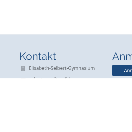
Kontakt
Anm
Elisabeth-Selbert-Gymnasium
Anm
sekretariat@esgf.de
Ben
webmaster@esgf.de
0711/7086110
Tübinger Straße 71,
70794 Filderstadt
Germany