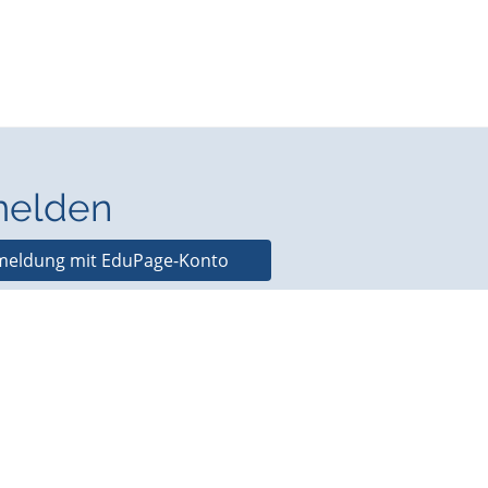
elden
eldung mit EduPage-Konto
utzernamen oder Passwort
vergessen