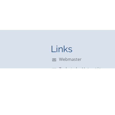
Links
Webmaster
Technische Unterstützung
Erreichbarkeitsinfo
Rechtliche Informationen
Datenschutzerklärung
Impressum