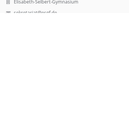
Elisabeth-Selbert-Gymnasium
sekretariat@esgf.de
webmaster@esgf.de
0711/7086110
Tübinger Straße 71,
70794 Filderstadt
Germany
Anmelden
Anmeldung mit EduPage-Konto
Benutzernamen oder Passwort vergessen
Barrierefreie
Powered by
aSc EduPage
Einstellungen