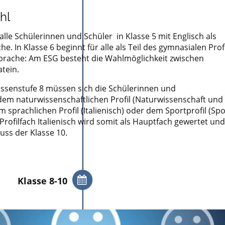
hl
le Schülerinnen und Schüler in Klasse 5 mit Englisch als
e. In Klasse 6 beginnt für alle als Teil des gymnasialen Prof
prache: Am ESG besteht die Wahlmöglichkeit zwischen
tein.
assenstufe 8 müssen sich die Schülerinnen und
dem naturwissenschaftlichen Profil (Naturwissenschaft und
m sprachlichen Profil (Italienisch) oder dem Sportprofil (Spo
rofilfach Italienisch wird somit als Hauptfach gewertet un
uss der Klasse 10.
Klasse 8-10