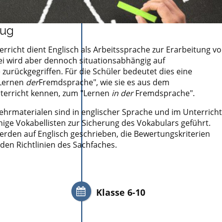
Zug
erricht dient Englisch als Arbeitssprache zur Erarbeitung v
ei wird aber dennoch situationsabhängig auf
zurückgegriffen. Für die Schüler bedeutet dies eine
Lernen
der
Fremdsprache", wie sie es aus dem
erricht kennen, zum "Lernen
in der
Fremdsprache".
Lehrmaterialen sind in englischer Sprache und im Unterricht
ige Vokabellisten zur Sicherung des Vokabulars geführt.
erden auf Englisch geschrieben, die Bewertungskriterien
den Richtlinien des Sachfaches.
Klasse 6-10