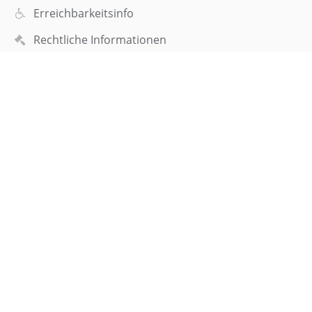
Erreichbarkeitsinfo
Rechtliche Informationen
Datenschutzerklärung
Impressum
Sitemap
Über uns
Kontakt
Aktuelles
Webteam
Kontakt
Elisabeth-Selbert-Gymnasium
sekretariat@esgf.de