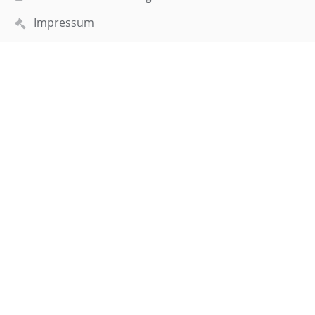
Impressum
Sitemap
Über uns
Kontakt
Aktuelles
Webteam
Kontakt
Elisabeth-Selbert-Gymnasium
sekretariat@esgf.de
webmaster@esgf.de
0711/7086110
Tübinger Straße 71,