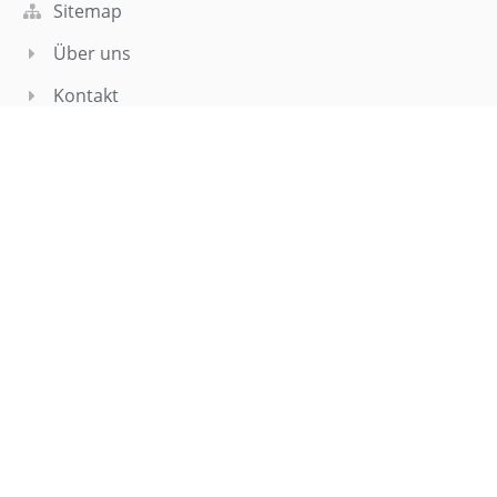
Sitemap
Über uns
Kontakt
Aktuelles
Webteam
Kontakt
Elisabeth-Selbert-Gymnasium
sekretariat@esgf.de
webmaster@esgf.de
0711/7086110
Tübinger Straße 71,
70794 Filderstadt
Germany