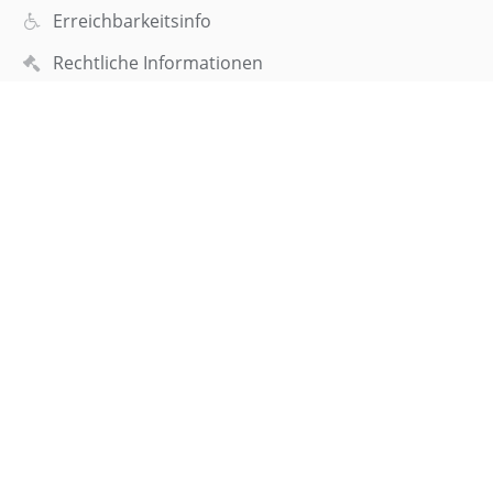
Erreichbarkeitsinfo
Rechtliche Informationen
Datenschutzerklärung
Impressum
Sitemap
Über uns
Kontakt
Aktuelles
Webteam
Kontakt
Elisabeth-Selbert-Gymnasium
sekretariat@esgf.de