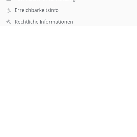
Erreichbarkeitsinfo
Rechtliche Informationen
Datenschutzerklärung
Impressum
Sitemap
Über uns
Kontakt
Aktuelles
Webteam
Kontakt
Elisabeth-Selbert-Gymnasium
sekretariat@esgf.de