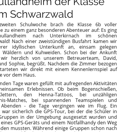
ullandheim der Klasse
im Schwarzwald
zweiten Schulwoche brach die Klasse 6b voller
e zu einem ganz besonderen Abenteuer auf: Es ging
hullandheim nach Unterkirnach im schönen
ald! Nach einer zweistündigen Busfahrt kamen wir
rer idyllischen Unterkunft an, einsam gelegen
n Wäldern und Kuhweiden. Schon bei der Ankunft
wir herzlich von unserem Betreuerteam, David,
 und Sophie, begrüßt. Nachdem die Zimmer bezogen
tarteten wir direkt mit einem Kennenlernspiel auf
e vor dem Haus.
enden Tage waren gefüllt mit aufregenden Aktivitäten
einsamen Erlebnissen. Ob beim Bogenschießen,
lettern, den Henna-Tattoos, bei unzähligen
nnis-Matches, bei spannenden Teamspielen und
n Abenden - die Tage vergingen wie im Flug. Ein
t war sicherlich die GPS-Tour, bei der die Schüler in
 Gruppen in der Umgebung ausgesetzt wurden und
e eines GPS-Geräts und einem Notfallhandy den Weg
inden mussten. Während einige Gruppen schon nach