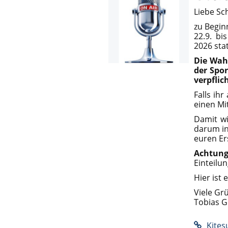
Liebe Sc
zu Begin
22.9. bi
2026 sta
Die Wah
der Spor
verpflic
Falls ih
einen Mi
Damit wi
darum in
euren Er
Achtun
Einteilun
Hier ist 
Viele Gr
Tobias G
Kites