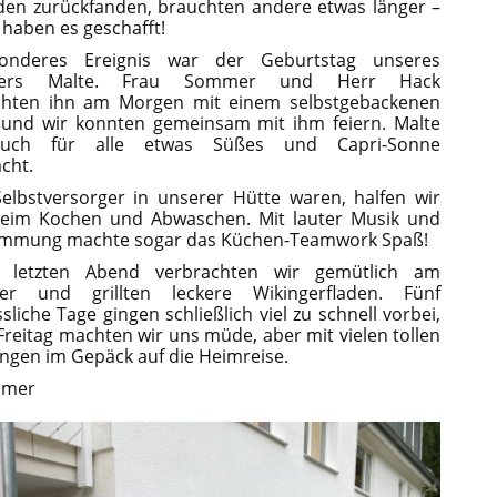
den zurückfanden, brauchten andere etwas länger –
e haben es geschafft!
onderes Ereignis war der Geburtstag unseres
ülers Malte. Frau Sommer und Herr Hack
chten ihn am Morgen mit einem selbstgebackenen
 und wir konnten gemeinsam mit ihm feiern. Malte
auch für alle etwas Süßes und Capri-Sonne
cht.
elbstversorger in unserer Hütte waren, halfen wir
 beim Kochen und Abwaschen. Mit lauter Musik und
timmung machte sogar das Küchen-Teamwork Spaß!
 letzten Abend verbrachten wir gemütlich am
uer und grillten leckere Wikingerfladen. Fünf
sliche Tage gingen schließlich viel zu schnell vorbei,
reitag machten wir uns müde, aber mit vielen tollen
ngen im Gepäck auf die Heimreise.
mmer