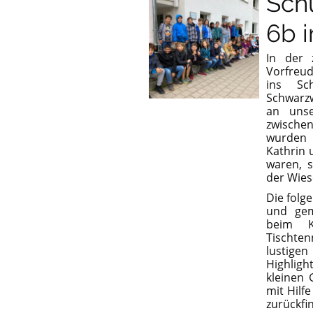
Sch
6b 
In der 
Vorfreud
ins Sc
Schwarzw
an unse
zwische
wurden 
Kathrin
waren, s
der Wies
Die folg
und gem
beim K
Tischte
lustige
Highligh
kleinen
mit Hilf
zurückf