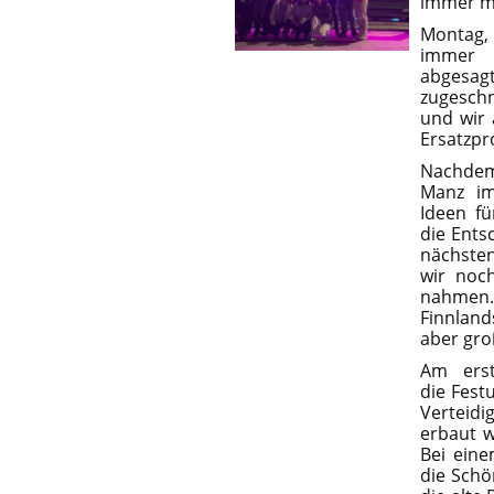
immer mi
Montag,
immer i
abgesag
zugesch
und wir 
Ersatzpr
Nachdem
Manz im
Ideen fü
die Ents
nächsten
wir noc
nahmen.
Finnland
aber gro
Am ers
die Fest
Verteidi
erbaut w
Bei eine
die Schö