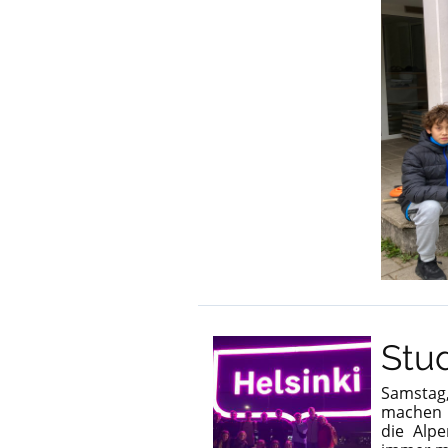
Stud
Samstag
machen 
die Alp