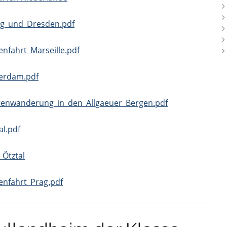
ig_und_Dresden.pdf
enfahrt_Marseille.pdf
erdam.pdf
tenwanderung_in_den_Allgaeuer_Bergen.pdf
al.pdf
 Ötztal
enfahrt_Prag.pdf