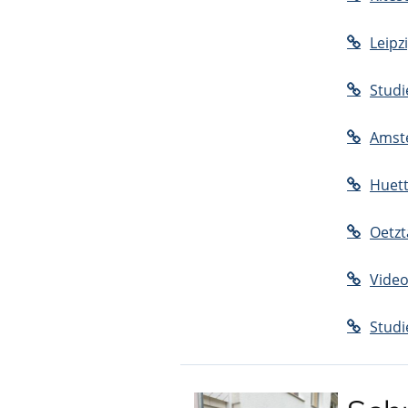
Leipz
Studi
Amst
Huet
Oetzt
Video
Studi