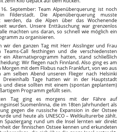
t zehn Kilo Gepäck auf dem Rücken.
 16. September: Team Alpenüberquerung ist noch
n Filderstadt. Die Alpenüberquerung musste
t werden, da die Alpen über das Wochenende
neit wurden. Unsere Enttäuschung war grenzenlos
alle machten uns daran, so schnell wie möglich ein
ogramm zu organisieren.
 wir den ganzen Tag mit Herr Aisslinger und Frau
 Teams-Call festhingen und die verschiedensten
r ein Alternativprogramm hatten, stand schließlich
cheidung: Wir fliegen nach Finnland. Also ging es am
 Morgen mit dem Flixbus nach Frankfurt, von wo aus
h am selben Abend unseren Flieger nach Helsinki
 Dreieinhalb Tage hatten wir in der Hauptstadt
s und diese sollten mit einem (spontan geplantem)
ßartigem Programm gefüllt sein.
ten Tag ging es morgens mit der Fähre auf
ungsinsel Suomenlinna, die im 18ten Jahrhundert als
gung gegen die russische Expansion in der Ostsee
urde und heute als UNESCO – Weltkulturerbe zählt.
m Spaziergang rund um die Insel lernten wir direkt
nheit der finnischen Ostsee kennen und erkundeten