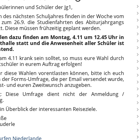
hülerinnen und Schüler der Jg1,
n des nächsten Schuljahres finden in der Woche vom
s zum 26.9. die Studienfahrten des Abiturjahrgangs
tt. Diese müssen frühzeitig geplant werden.
len dazu finden am Montag, 4.11 um 12.45 Uhr in
thalle statt und die Anwesenheit aller Schüler ist
htend.
r am 4.11 krank sein solltet, so muss eure Wahl durch
tschüler in eurem Auftrag erfolgen!
r diese Wahlen vorentlasten können, bitte ich euch
 der Forms-Umfrage, die per Email versendet wurde,
st- und euren Zweitwunsch anzugeben.
g
: Diese Umfrage dient nicht der Anmeldung /
g.
ein Überblick der interessanten Reiseziele.
üße
uderle
urfen Niederlande