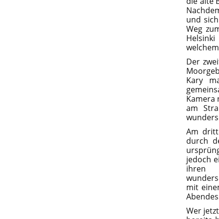
die alte 
Nachdem
und sich
Weg zum
Helsink
welchem 
Der zwei
Moorgebi
Kary ma
gemeins
Kamera n
am Stra
wundersc
Am drit
durch d
ursprüng
jedoch e
ihren 
wunders
mit eine
Abendess
Wer jetz