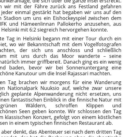
Bunkeranlage, die sich über die ganze Insel erstreckt.
 wir mit der Fähre zurück ans Festland gefahren
 jeder einmal gestärkt hat begaben wir uns auf den
 Stadion um uns ein Eishockeyspiel zwischen dem
i IFK und Hämeenlinnan Pallokerho anzusehen, aus
Helsinki mit 6:2 siegreich hervorgehen konnte.
te Tag in Helsinki begann mit einer Tour durch ein
et, wo wir Bekanntschaft mit dem Vogelfotografen
chten, der sich uns anschloss und schließlich
am mit uns durch das Moor wanderte – seine
atürlich immer griffbereit. Danach ging es ein wenig
nd baden, bevor wir bei Sonnenuntergang eine
höne Kanutour um die Insel Rajassari machten.
ten Tag brachen wir morgens für eine Wanderung
en Nationalpark Nuuksio auf, welche zwar unsere
lich geplante Alpenwanderung nicht ersetzen, uns
inen fantastischen Einblick in die finnische Natur mit
grünen Wäldern, schroffen Klippen und
chönen Seen geben konnte. Wir schlossen den Tag
m klassischen Konzert, gefolgt von einem köstlichen
en in einem typischen finnischen Restaurant ab.
t aber denkt, das Abenteuer sei nach dem dritten Tag