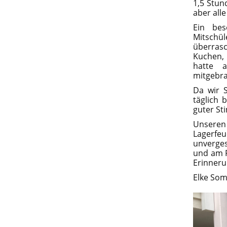
1,5 Stun
aber all
Ein bes
Mitsch
überras
Kuchen,
hatte 
mitgebra
Da wir S
täglich
guter S
Unseren
Lagerfe
unverges
und am F
Erinneru
Elke So