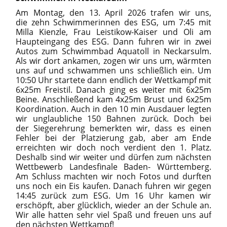
Am Montag, den 13. April 2026 trafen wir uns,
die zehn Schwimmerinnen des ESG, um 7:45 mit
Milla Kienzle, Frau Leistikow-Kaiser und Oli am
Haupteingang des ESG. Dann fuhren wir in zwei
Autos zum Schwimmbad Aquatoll in Neckarsulm.
Als wir dort ankamen, zogen wir uns um, wärmten
uns auf und schwammen uns schließlich ein. Um
10:50 Uhr startete dann endlich der Wettkampf mit
6x25m Freistil. Danach ging es weiter mit 6x25m
Beine. Anschließend kam 4x25m Brust und 6x25m
Koordination. Auch in den 10 min Ausdauer legten
wir unglaubliche 150 Bahnen zurück. Doch bei
der Siegerehrung bemerkten wir, dass es einen
Fehler bei der Platzierung gab, aber am Ende
erreichten wir doch noch verdient den 1. Platz.
Deshalb sind wir weiter und dürfen zum nächsten
Wettbewerb Landesfinale Baden- Württemberg.
Am Schluss machten wir noch Fotos und durften
uns noch ein Eis kaufen. Danach fuhren wir gegen
14:45 zurück zum ESG. Um 16 Uhr kamen wir
erschöpft, aber glücklich, wieder an der Schule an.
Wir alle hatten sehr viel Spaß und freuen uns auf
den nächsten Wettkampf!