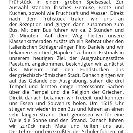
Frühstück in einem großen Speisesaal. Zur
Auswahl standen frisches Gemüse, Brote und
Kuchen, sowohl wie Fruchtsaft und Wasser. Direkt
nach dem Frühstück trafen wir uns an
der Rezeption und gingen dann zusammen zum
Bus. Mit dem Bus fuhren wir ca. 2 Stunden und
20 Minuten. Auf dem Weg hielten unsere
Klassenkameraden zusätzlich ein Referat über den
italienischen Schlagersänger Pino Daniele und wir
bekamen sein Lied „Napule è“ zu hören. Erstmals in
unserem heutigen Ziel, der Ausgrabungsstätte
Paestum, angekommen, besichtigten wir zunächst
das Museum mit den Fundstücken aus
der griechisch-römischen Stadt. Danach gingen wir
auf das Gelände der Ausgrabung, sahen die drei
Tempel und lernten einige interessante Sachen
über die Tempel und die Religion der Griechen.
Direkt danach bekamen wir Freizeit und konnten
uns Essen und Souvenirs holen. Um 15:15 Uhr
stiegen wir wieder in den Bus und fuhren an einen
sehr langen Strand. Dort genossen wir für eine
Weile die Sonne und den Strand. Danach führen
wir zurück nach Meta und teilten uns auf.
Der Lehrer und ein Großteil der Schüler fuhren mit