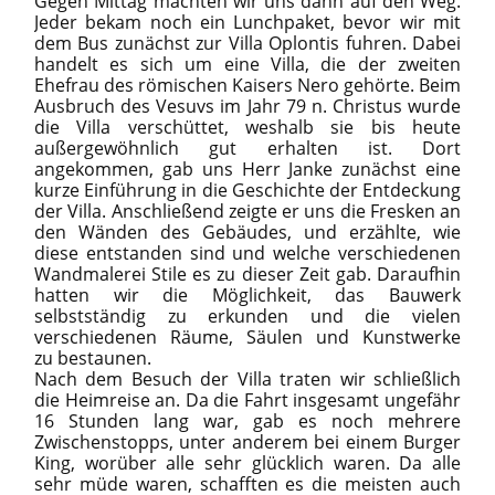
Gegen Mittag machten wir uns dann auf den Weg.
Jeder bekam noch ein Lunchpaket, bevor wir mit
dem Bus zunächst zur Villa Oplontis fuhren. Dabei
handelt es sich um eine Villa, die der zweiten
Ehefrau des römischen Kaisers Nero gehörte. Beim
Ausbruch des Vesuvs im Jahr 79 n. Christus wurde
die Villa verschüttet, weshalb sie bis heute
außergewöhnlich gut erhalten ist. Dort
angekommen, gab uns Herr Janke zunächst eine
kurze Einführung in die Geschichte der Entdeckung
der Villa. Anschließend zeigte er uns die Fresken an
den Wänden des Gebäudes, und erzählte, wie
diese entstanden sind und welche verschiedenen
Wandmalerei Stile es zu dieser Zeit gab. Daraufhin
hatten wir die Möglichkeit, das Bauwerk
selbstständig zu erkunden und die vielen
verschiedenen Räume, Säulen und Kunstwerke
zu bestaunen.
Nach dem Besuch der Villa traten wir schließlich
die Heimreise an. Da die Fahrt insgesamt ungefähr
16 Stunden lang war, gab es noch mehrere
Zwischenstopps, unter anderem bei einem Burger
King, worüber alle sehr glücklich waren. Da alle
sehr müde waren, schafften es die meisten auch