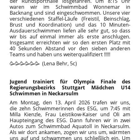
der Rundsporthalle losgefahren. Um 8:15 Uhr
waren wir im Schwimmbad Wonnemar in
Backnang und sind eingeschwommen. Unsere vier
verschiedenen Staffel-Läufe (Freistil, Beinschlag,
Brust und Koordination) und das 10 Minuten-
Ausdauerschwimmen liefen alle sehr gut, so dass
wir bis auf einmal immer als erste anschlugen.
Insgesamt erreichten wir so den ersten Platz mit
40 Sekunden Abstand vor den sieben anderen
Teams und haben uns weiterqualifiziert !!!!!
🥳🥳🥳🥳🥳🥳 (Lena Behr, 5c)
Jugend trainiert für Olympia
Finale
des
Regierungsbezirks Stuttgart
Mädchen U14
Schwimmen in Neckarsulm
Am Montag, den 13. April 2026 trafen wir uns,
die zehn Schwimmerinnen des ESG, um 7:45 mit
Milla Kienzle, Frau Leistikow-Kaiser und Oli am
Haupteingang des ESG. Dann fuhren wir in zwei
Autos zum Schwimmbad Aquatoll in Neckarsulm.
Als wir dort ankamen, zogen wir uns um, wärmten
uns auf und schwammen uns schließlich ein. Um