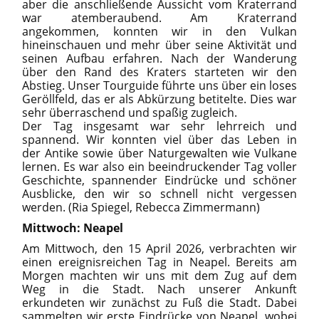
aber die anschließende Aussicht vom Kraterrand
war atemberaubend. Am Kraterrand
angekommen, konnten wir in den Vulkan
hineinschauen und mehr über seine Aktivität und
seinen Aufbau erfahren. Nach der Wanderung
über den Rand des Kraters starteten wir den
Abstieg. Unser Tourguide führte uns über ein loses
Geröllfeld, das er als Abkürzung betitelte. Dies war
sehr überraschend und spaßig zugleich.
Der Tag insgesamt war sehr lehrreich und
spannend. Wir konnten viel über das Leben in
der Antike sowie über Naturgewalten wie Vulkane
lernen. Es war also ein beeindruckender Tag voller
Geschichte, spannender Eindrücke und schöner
Ausblicke, den wir so schnell nicht vergessen
werden. (Ria Spiegel, Rebecca Zimmermann)
Mittwoch: Neapel
Am Mittwoch, den 15 April 2026, verbrachten wir
einen ereignisreichen Tag in Neapel. Bereits am
Morgen machten wir uns mit dem Zug auf dem
Weg in die Stadt. Nach unserer Ankunft
erkundeten wir zunächst zu Fuß die Stadt. Dabei
sammelten wir erste Eindrücke von Neapel, wobei